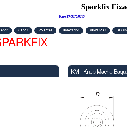
Sparkfix Fix
Fone(19) 3871-8753
lador
Cabos
Volantes
Indexador
Alavancas
DOBR
 SPARKFIX
KM - Knob Macho Baque