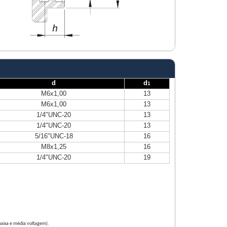
d
d
1
M6x1,00
13
M6x1,00
13
1/4"UNC-20
13
1/4"UNC-20
13
5/16"UNC-18
16
M8x1,25
16
1/4"UNC-20
19
(baixa e média voltagem).