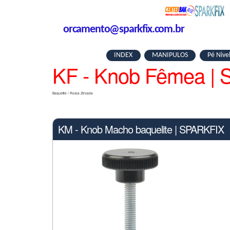
orcamento@sparkfix.com.br
INDEX
MANIPULOS
Pé Nive
KF - Knob Fêmea |
Baquelite / Rosca Zincada
KM - Knob Macho baquelite | SPARKFIX