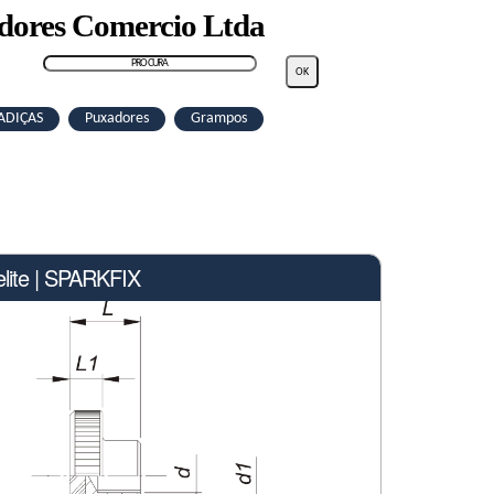
adores Comercio Ltda
ADIÇAS
Puxadores
Grampos
lite | SPARKFIX