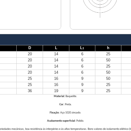
D
L
L
h
1
20
14
6
25
20
14
6
50
20
14
6
25
20
14
6
50
25
16
9
50
25
16
9
25
36
19
9
25
Material:
Baquelite.
Cor:
Preta.
Fixação:
Aço 1020 zincado.
Acabamento superficial:
Polido.
riedades mecânicas, boa resistência às interpéries e às altas temperaturas. Bons valores de isolamento elétrico 