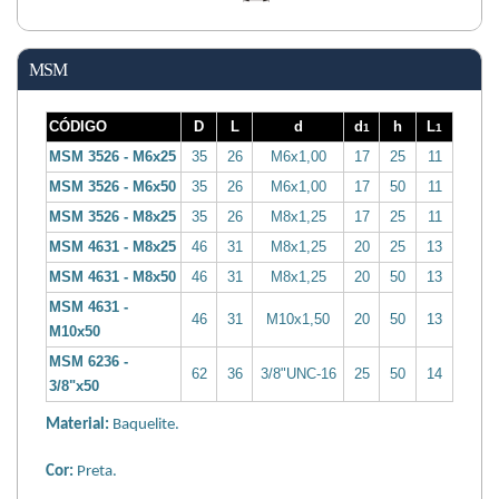
MSM
CÓDIGO
D
L
d
d
h
L
1
1
MSM 3526 - M6x25
35
26
M6x1,00
17
25
11
MSM 3526 - M6x50
35
26
M6x1,00
17
50
11
MSM 3526 - M8x25
35
26
M8x1,25
17
25
11
MSM 4631 - M8x25
46
31
M8x1,25
20
25
13
MSM 4631 - M8x50
46
31
M8x1,25
20
50
13
MSM 4631 -
46
31
M10x1,50
20
50
13
M10x50
MSM 6236 -
62
36
3/8"UNC-16
25
50
14
3/8"x50
Material:
Baquelite.
Cor:
Preta.