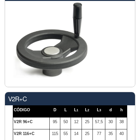
V2R+C
CÓDIGO
D
L
L
L
L
d
h
1
2
3
V2R 96+C
95
50
12
25
57,5
30
38
V2R 116+C
115
55
14
25
77
35
40