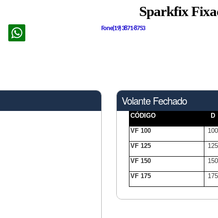
Sparkfix Fix
Fone(19) 3871-8753
Volante Fechado
CÓDIGO
D
VF 100
100
VF 125
125
VF 150
150
VF 175
175