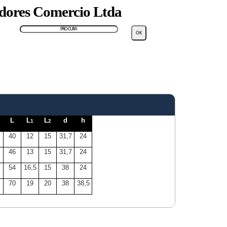
adores Comercio Ltda
L
L
L
d
h
1
2
40
12
15
31,7
24
46
13
15
31,7
24
54
16,5
15
38
24
70
19
20
38
38,5